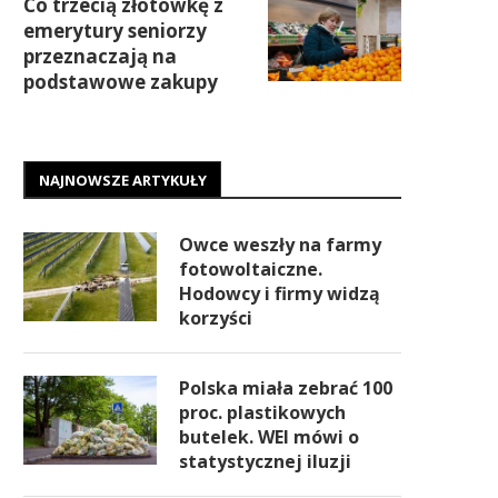
Co trzecią złotówkę z
emerytury seniorzy
przeznaczają na
podstawowe zakupy
NAJNOWSZE ARTYKUŁY
Owce weszły na farmy
fotowoltaiczne.
Hodowcy i firmy widzą
korzyści
Polska miała zebrać 100
proc. plastikowych
butelek. WEI mówi o
statystycznej iluzji