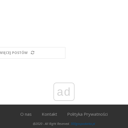
WIĘCEJ POSTÓW
ad
O nas
Kontakt
Polityka Prywatności
@2020 - All Right Reserved.
300gospodarka.pl