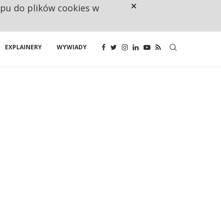
×
ępu do plików cookies w
NA JEDEN WAKAT PRZYPADAJĄ 
EXPLAINERY
WYWIADY