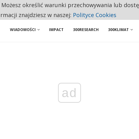
. Możesz określić warunki przechowywania lub dost
NIORZY PRZEZNACZAJĄ NA PODSTAWOWE ZAKUPY
ormacji znajdziesz w naszej:
Polityce Cookies
WIADOMOŚCI
IMPACT
300RESEARCH
300KLIMAT
ad