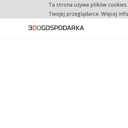
Ta strona używa plików cookies
TYLKO U NAS
CO TRZECIĄ ZŁOTÓWKĘ Z EMERYTURY SE
Twojej przeglądarce. Więcej inf