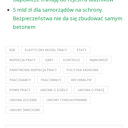
5 mld zł dla samorządów na schrony.
Bezpieczeństwa nie da się zbudować samym
betonem
B2B
ELASTYCZNY MODEL PRACY
ETATY
INSPEKCJA PRACY
KARY
KONTROLE
NAJNOWSZE
PAŃSTWOWA INSPEKCJA PRACY
POLITYKA KADROWA
PRACODAWCY
PRACOWNICY
REFORMA PIP
RYNEK PRACY
UMOWA O DZIEŁO
UMOWA O PRACĘ
UMOWA ZLECENIE
UMOWY CYWILNOPRAWNE
UMOWY ŚMIECIOWE