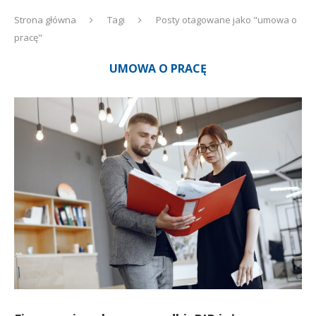
Strona główna
Tagi
Posty otagowane jako "umowa o
pracę"
UMOWA O PRACĘ