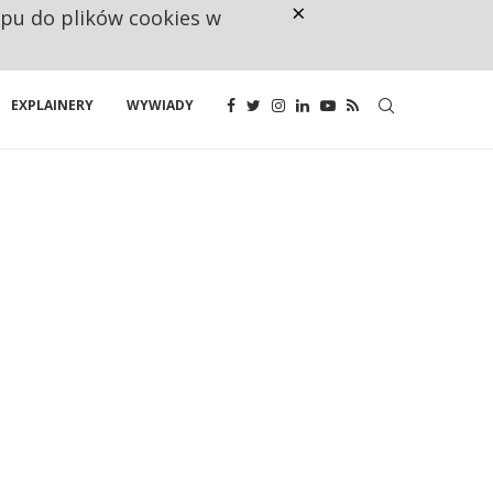
×
ępu do plików cookies w
CO TRZECIĄ ZŁOTÓWKĘ Z EMER
EXPLAINERY
WYWIADY