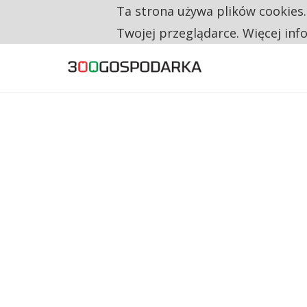
Ta strona używa plików cookies
TRZECH NA CZTERECH PONOWNIE ZAŁOŻYŁO
TYLKO U NAS
Twojej przeglądarce. Więcej inf
RESTRYKCJE CHIN UDERZAJĄ W EUROPEJSKI