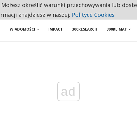
. Możesz określić warunki przechowywania lub dost
BY WŁASNĄ FIRMĘ. INNYM JUŻ TAK ŁATWO JEJ NIE POLECAJĄ
ormacji znajdziesz w naszej:
Polityce Cookies
 PRZEMYSŁ. NA LIŚCIE SĄ DWA PODMIOTY Z POLSKI
WIADOMOŚCI
IMPACT
300RESEARCH
300KLIMAT
ad