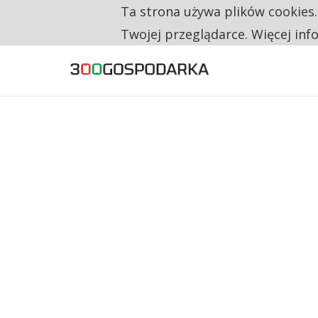
Ta strona używa plików cookies
TYLKO U NAS
RESTRYKCJE CHIN UDERZAJĄ W EUROPEJSKI
Twojej przeglądarce. Więcej inf