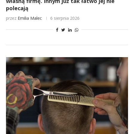
własną firmę. Innym już tak łatwo jej nie
polecają
przez
Emilia Malec
6 sierpnia 2026