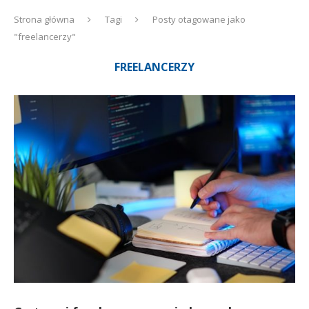
Strona główna
Tagi
Posty otagowane jako
"freelancerzy"
FREELANCERZY