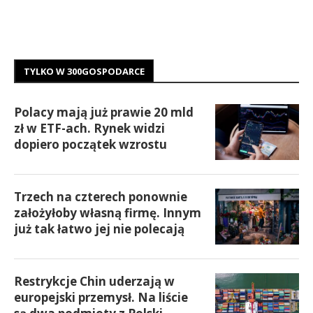
TYLKO W 300GOSPODARCE
Polacy mają już prawie 20 mld
zł w ETF-ach. Rynek widzi
dopiero początek wzrostu
Trzech na czterech ponownie
założyłoby własną firmę. Innym
już tak łatwo jej nie polecają
Restrykcje Chin uderzają w
europejski przemysł. Na liście