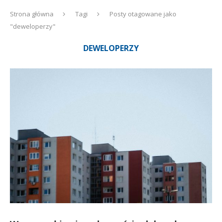
Strona główna
Tagi
Posty otagowane jako
"deweloperzy"
DEWELOPERZY