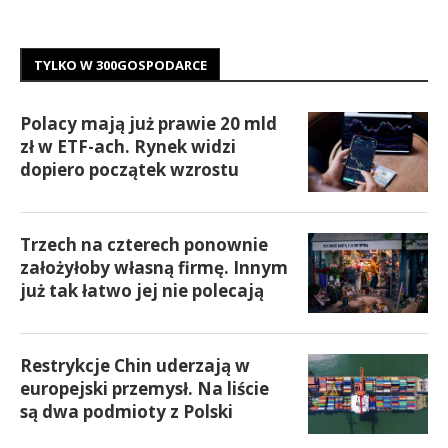
TYLKO W 300GOSPODARCE
Polacy mają już prawie 20 mld
zł w ETF-ach. Rynek widzi
dopiero początek wzrostu
Trzech na czterech ponownie
założyłoby własną firmę. Innym
już tak łatwo jej nie polecają
Restrykcje Chin uderzają w
europejski przemysł. Na liście
są dwa podmioty z Polski