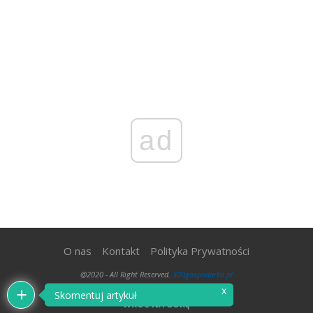
ad
O nas
Kontakt
Polityka Prywatności
@2020 - All Right Reserved.
300gospodarka.pl
x
Skomentuj artykuł
WRÓĆ NA GÓRĘ