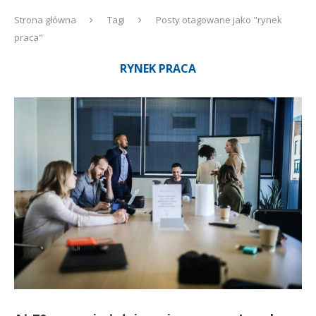
Strona główna
Tagi
Posty otagowane jako "rynek
praca"
RYNEK PRACA