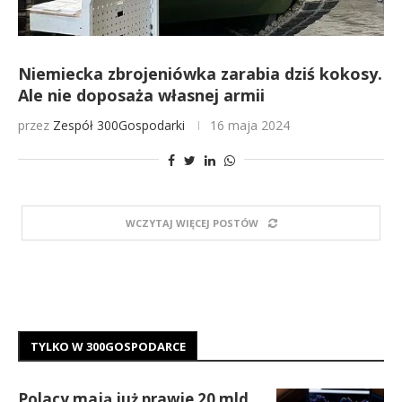
Niemiecka zbrojeniówka zarabia dziś kokosy.
Ale nie doposaża własnej armii
przez
Zespół 300Gospodarki
16 maja 2024
WCZYTAJ WIĘCEJ POSTÓW
TYLKO W 300GOSPODARCE
Polacy mają już prawie 20 mld