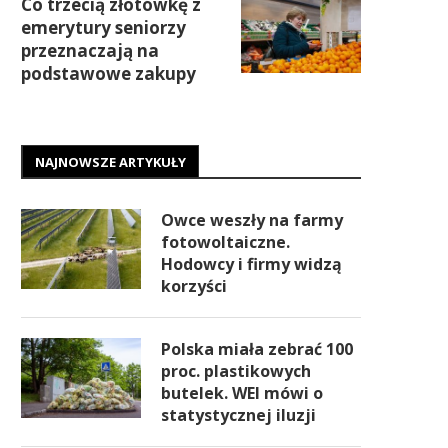
Co trzecią złotówkę z
emerytury seniorzy
przeznaczają na
podstawowe zakupy
NAJNOWSZE ARTYKUŁY
Owce weszły na farmy
fotowoltaiczne.
Hodowcy i firmy widzą
korzyści
Polska miała zebrać 100
proc. plastikowych
butelek. WEI mówi o
statystycznej iluzji