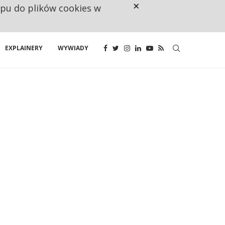
×
ępu do plików cookies w
CO TRZECIĄ ZŁOTÓWKĘ Z EMER
EXPLAINERY
WYWIADY