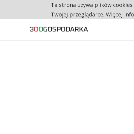
Ta strona używa plików cookies
TYLKO U NAS
RESTRYKCJE CHIN UDERZAJĄ W EUROPEJSKI
Twojej przeglądarce. Więcej inf