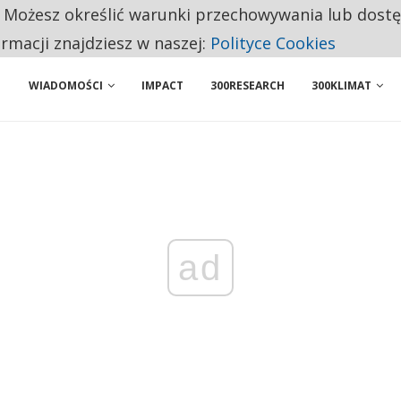
. Możesz określić warunki przechowywania lub dost
 PRZEMYSŁ. NA LIŚCIE SĄ DWA PODMIOTY Z POLSKI
ormacji znajdziesz w naszej:
Polityce Cookies
WIADOMOŚCI
IMPACT
300RESEARCH
300KLIMAT
ad