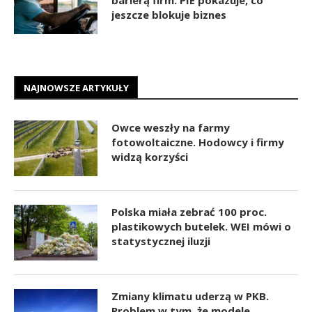
barierą firm. PIE pokazuje, co
jeszcze blokuje biznes
NAJNOWSZE ARTYKUŁY
Owce weszły na farmy
fotowoltaiczne. Hodowcy i firmy
widzą korzyści
Polska miała zebrać 100 proc.
plastikowych butelek. WEI mówi o
statystycznej iluzji
Zmiany klimatu uderzą w PKB.
Problem w tym, że modele