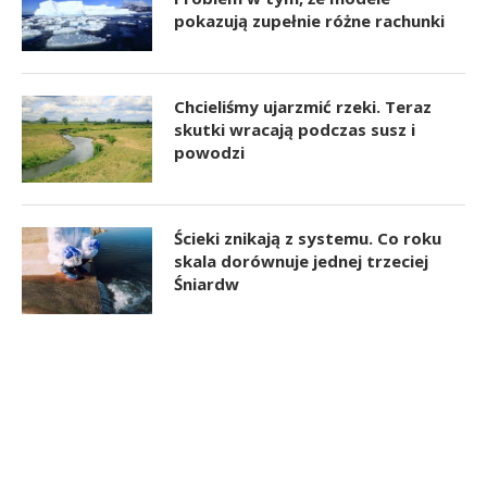
pokazują zupełnie różne rachunki
Chcieliśmy ujarzmić rzeki. Teraz
skutki wracają podczas susz i
powodzi
Ścieki znikają z systemu. Co roku
skala dorównuje jednej trzeciej
Śniardw