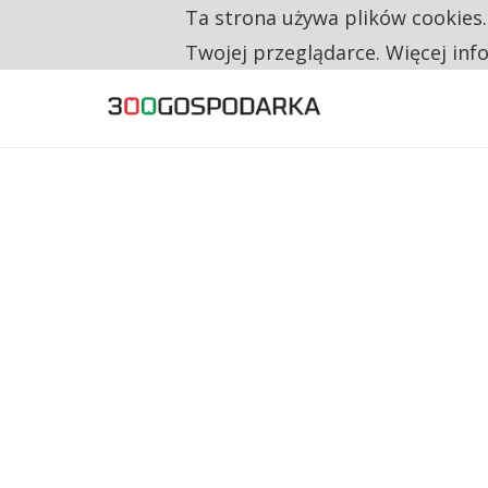
Ta strona używa plików cookies
TYLKO U NAS
RESTRYKCJE CHIN UDERZAJĄ W EUROPEJSKI
Twojej przeglądarce. Więcej inf