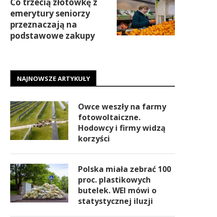
Co trzecią złotówkę z
emerytury seniorzy
przeznaczają na
podstawowe zakupy
NAJNOWSZE ARTYKUŁY
Owce weszły na farmy
fotowoltaiczne.
Hodowcy i firmy widzą
korzyści
Polska miała zebrać 100
proc. plastikowych
butelek. WEI mówi o
statystycznej iluzji