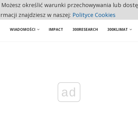
. Możesz określić warunki przechowywania lub dost
 PRZEMYSŁ. NA LIŚCIE SĄ DWA PODMIOTY Z POLSKI
ormacji znajdziesz w naszej:
Polityce Cookies
WIADOMOŚCI
IMPACT
300RESEARCH
300KLIMAT
ad