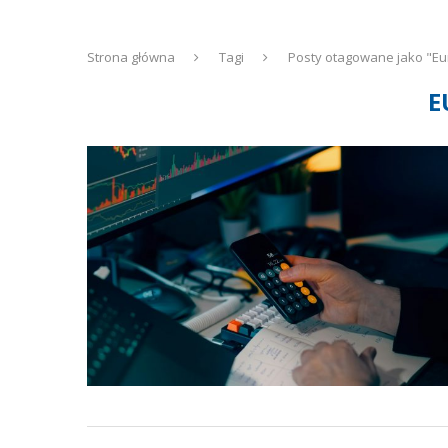
Strona główna
Tagi
Posty otagowane jako "E
E