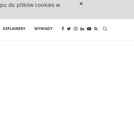
×
ępu do plików cookies w
CO TRZECIĄ ZŁOTÓWKĘ Z EMER
EXPLAINERY
WYWIADY