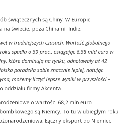
b świątecznych są Chiny. W Europie
a na świecie, poza Chinami, Indie.
awet w trudniejszych czasach. Wartość globalnego
oku spadła o 39 proc., osiągając 6,38 mld euro w
ny, które dominują na rynku, odnotowały aż 42
lska poradziła sobie znacznie lepiej, notując
rzyma, możemy liczyć lepsze wyniki w przyszłości –
o oddziału firmy Akcenta.
arodzeniowe o wartości 68,2 mln euro.
 bombkowego są Niemcy. To tu w ubiegłym roku
bożonarodzeniowa. Łączny eksport do Niemiec