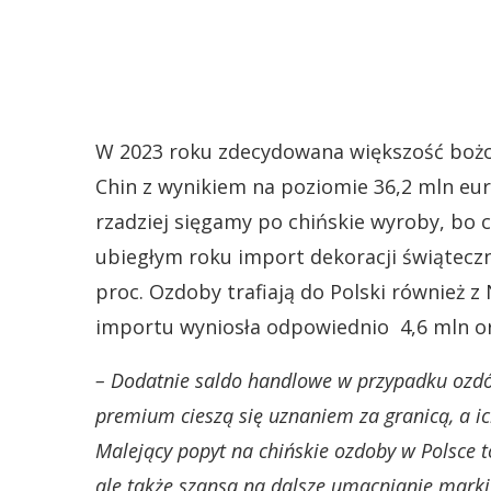
W 2023 roku zdecydowana większość bożon
Chin z wynikiem na poziomie 36,2 mln euro
rzadziej sięgamy po chińskie wyroby, bo 
ubiegłym roku import dekoracji świątecz
proc. Ozdoby trafiają do Polski również z
importu wyniosła odpowiednio 4,6 mln or
– Dodatnie saldo handlowe w przypadku ozdó
premium cieszą się uznaniem za granicą, a i
Malejący popyt na chińskie ozdoby w Polsce 
ale także szansa na dalsze umacnianie marki