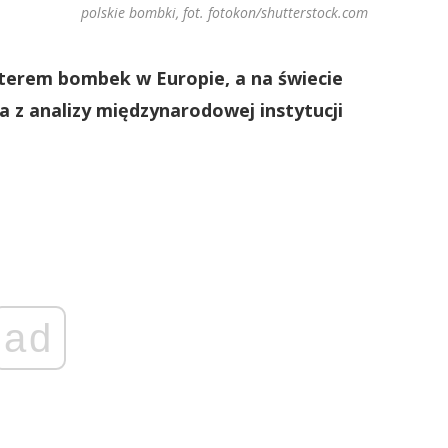
polskie bombki, fot. fotokon/shutterstock.com
rterem bombek w Europie, a na świecie
a z analizy międzynarodowej instytucji
ad