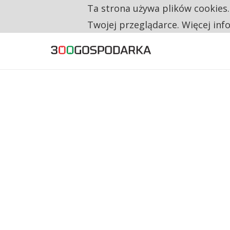
Ta strona używa plików cookies
TYLKO U NAS
NA JEDEN WAKAT PRZYPADAJĄ 62 ZGŁOSZ
Twojej przeglądarce. Więcej inf