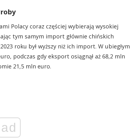
yroby
ami Polacy coraz częściej wybierają wysokiej
czając tym samym import głównie chińskich
023 roku był wyższy niż ich import. W ubiegłym
uro, podczas gdy eksport osiągnął aż 68,2 mln
omie 21,5 mln euro.
ad