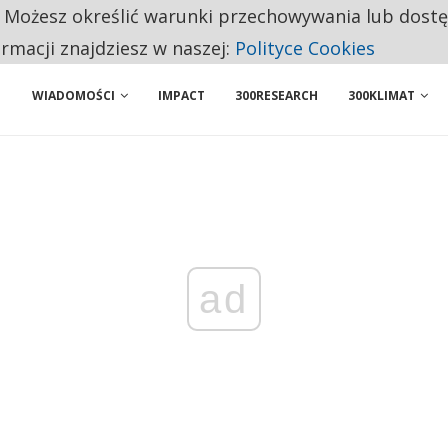
. Możesz określić warunki przechowywania lub dost
ENIA. WIELU KANDYDATÓW NIE ROZPOCZYNA PRACY
ormacji znajdziesz w naszej:
Polityce Cookies
WIADOMOŚCI
IMPACT
300RESEARCH
300KLIMAT
ad