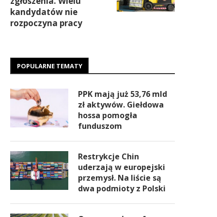
zgłoszenia. Wielu
kandydatów nie
rozpoczyna pracy
POPULARNE TEMATY
PPK mają już 53,76 mld
zł aktywów. Giełdowa
hossa pomogła
funduszom
Restrykcje Chin
uderzają w europejski
przemysł. Na liście są
dwa podmioty z Polski