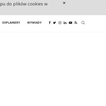
×
ępu do plików cookies w
160 ZNAKÓW TO ZA MAŁO. FUND
EXPLAINERY
WYWIADY