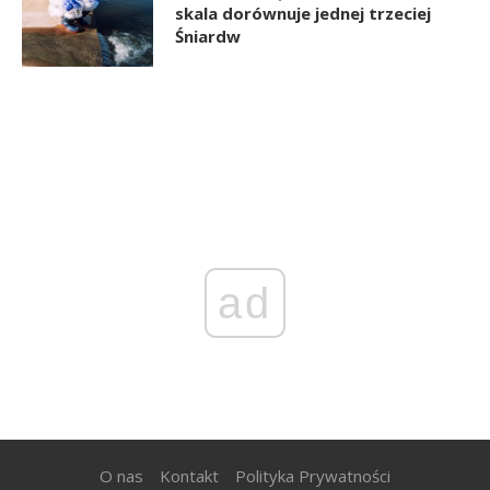
skala dorównuje jednej trzeciej
Śniardw
ad
O nas
Kontakt
Polityka Prywatności