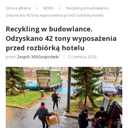
Strona główna
NEWS
Recykling w budowlance.
Odzyskano 42 tony wyposażenia przed rozbiórką hotelu
Recykling w budowlance.
Odzyskano 42 tony wyposażenia
przed rozbiórką hotelu
przez
Zespół 300Gospodarki
2 czerwca 2025