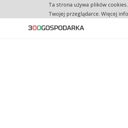
Ta strona używa plików cookies
TYLKO U NAS
TRZECH NA CZTERECH PONOWNIE ZAŁOŻYŁO
Twojej przeglądarce. Więcej inf