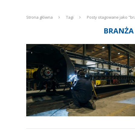
Strona główna
Tagi
Posty otagowane jako "b
BRANŻA