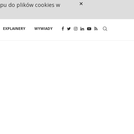
×
ępu do plików cookies w
RESTRYKCJE CHIN UDERZAJĄ W E
EXPLAINERY
WYWIADY