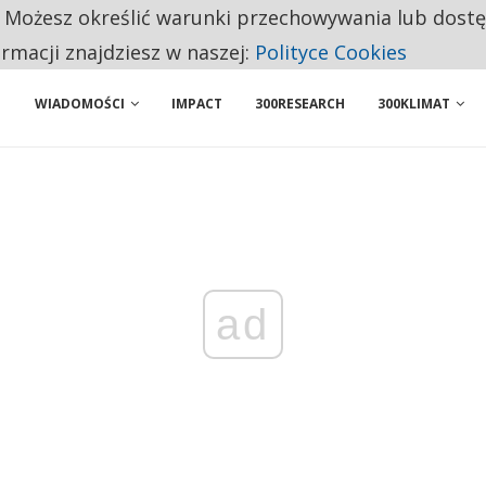
. Możesz określić warunki przechowywania lub dost
BY WŁASNĄ FIRMĘ. INNYM JUŻ TAK ŁATWO JEJ NIE POLECAJĄ
ormacji znajdziesz w naszej:
Polityce Cookies
WIADOMOŚCI
IMPACT
300RESEARCH
300KLIMAT
ad