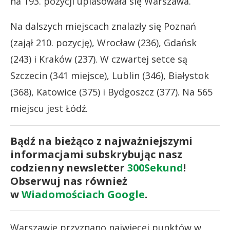
na 193. pozycji uplasowała się Warszawa.
Na dalszych miejscach znalazły się Poznań
(zajął 210. pozycję), Wrocław (236), Gdańsk
(243) i Kraków (237). W czwartej setce są
Szczecin (341 miejsce), Lublin (346), Białystok
(368), Katowice (375) i Bydgoszcz (377). Na 565
miejscu jest Łódź.
Bądź na bieżąco z najważniejszymi
informacjami subskrybując nasz
codzienny newsletter
300Sekund
!
Obserwuj nas również
w
Wiadomościach Google
.
Warszawie przyznano najwięcej punktów w