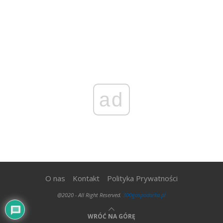
ad
O nas
Kontakt
Polityka Prywatności
@2020 - All Right Reserved.
300gospodarka.pl
WRÓĆ NA GÓRĘ