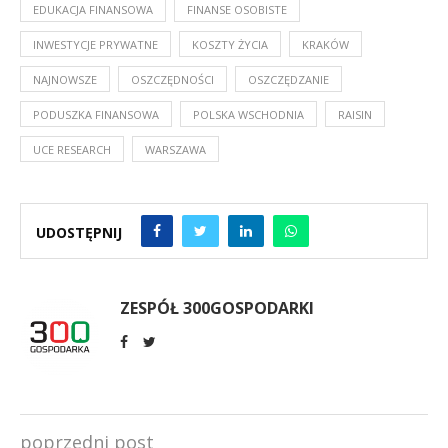
EDUKACJA FINANSOWA
FINANSE OSOBISTE
INWESTYCJE PRYWATNE
KOSZTY ŻYCIA
KRAKÓW
NAJNOWSZE
OSZCZĘDNOŚCI
OSZCZĘDZANIE
PODUSZKA FINANSOWA
POLSKA WSCHODNIA
RAISIN
UCE RESEARCH
WARSZAWA
UDOSTĘPNIJ
ZESPÓŁ 300GOSPODARKI
poprzedni post