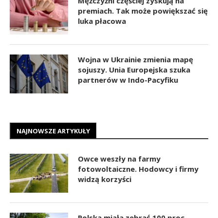
Mężczyźni częściej zyskują na
premiach. Tak może powiększać się
luka płacowa
Wojna w Ukrainie zmienia mapę
sojuszy. Unia Europejska szuka
partnerów w Indo-Pacyfiku
NAJNOWSZE ARTYKUŁY
Owce weszły na farmy
fotowoltaiczne. Hodowcy i firmy
widzą korzyści
Polska miała zebrać 100 proc.