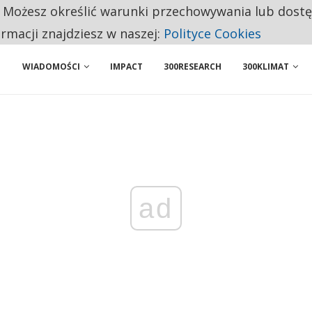
. Możesz określić warunki przechowywania lub dost
ENIA. WIELU KANDYDATÓW NIE ROZPOCZYNA PRACY
ormacji znajdziesz w naszej:
Polityce Cookies
WIADOMOŚCI
IMPACT
300RESEARCH
300KLIMAT
ad