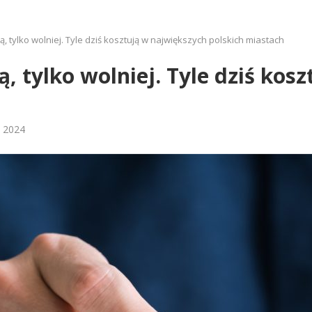
, tylko wolniej. Tyle dziś kosztują w największych polskich miastach
, tylko wolniej. Tyle dziś kos
a 2024