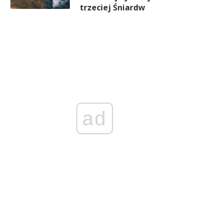
trzeciej Śniardw
ad