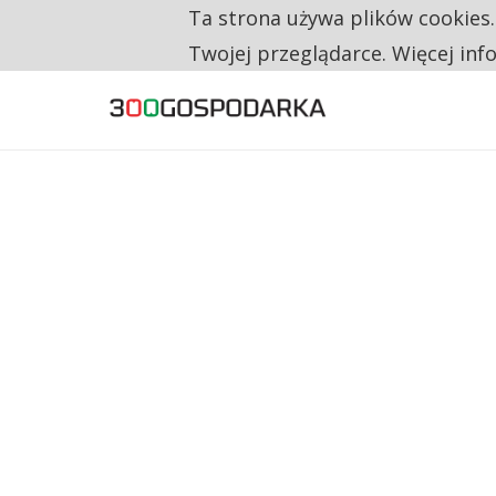
Ta strona używa plików cookies
TYLKO U NAS
NA JEDEN WAKAT PRZYPADAJĄ 62 ZGŁOSZ
Twojej przeglądarce. Więcej inf