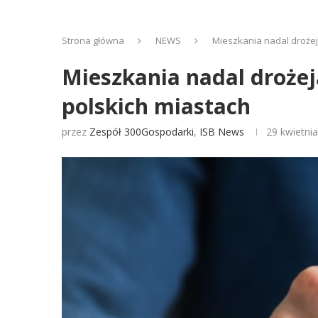
Strona główna
NEWS
Mieszkania nadal drożeją
Mieszkania nadal drożeją
polskich miastach
przez
Zespół 300Gospodarki
,
ISB News
29 kwietni