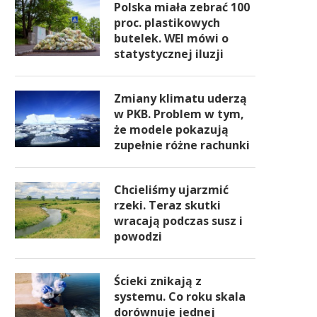
Polska miała zebrać 100
proc. plastikowych
butelek. WEI mówi o
statystycznej iluzji
Zmiany klimatu uderzą
w PKB. Problem w tym,
że modele pokazują
zupełnie różne rachunki
Chcieliśmy ujarzmić
rzeki. Teraz skutki
wracają podczas susz i
powodzi
Ścieki znikają z
systemu. Co roku skala
dorównuje jednej