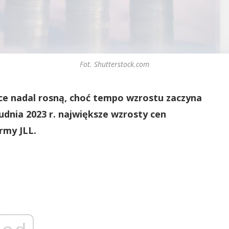
Fot. Shutterstock.com
ce nadal rosną, choć tempo wzrostu zaczyna
nia 2023 r. największe wzrosty cen
rmy JLL.