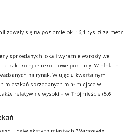
izowały się na poziomie ok. 16,1 tys. zł za metr
ceny sprzedanych lokali wyraźnie wzrosły we
znaczało kolejne rekordowe poziomy. W efekcie
prowadzanych na rynek. W ujęciu kwartalnym
ch mieszkań sprzedanych miał miejsce w
 także relatywnie wysoki – w Trójmieście (5,6
zkań
eściu największych miastach (Warszawie,