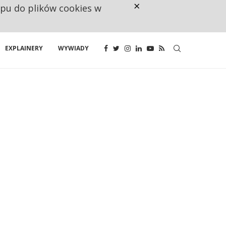
×
ępu do plików cookies w
160 ZNAKÓW TO ZA MAŁO. FUND
EXPLAINERY
WYWIADY