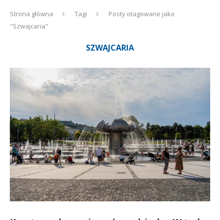
Strona główna
Tagi
Posty otagowane jako
"Szwajcaria"
SZWAJCARIA