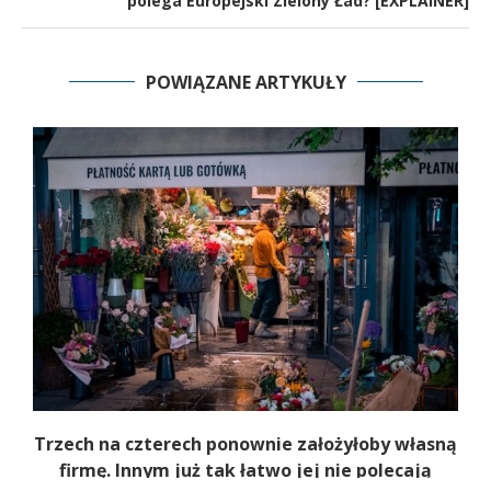
polega Europejski Zielony Ład? [EXPLAINER]
POWIĄZANE ARTYKUŁY
b
Trzech na czterech ponownie założyłoby własną
firmę. Innym już tak łatwo jej nie polecają