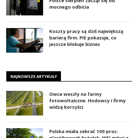
Polsce sierpień zaczął się od
mocnego odbicia
Koszty pracy są dziś największą
barierą firm. PIE pokazuje, co
jeszcze blokuje biznes
NAJNOWSZE ARTYKUŁY
Owce weszły na farmy
fotowoltaiczne. Hodowcy i firmy
widzą korzyści
Polska miała zebrać 100 proc.
plastikowych butelek. WEI mówi o