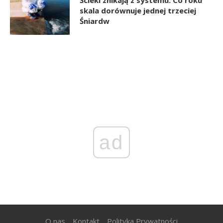
Ścieki znikają z systemu. Co roku
skala dorównuje jednej trzeciej
Śniardw
ad
O nas
Kontakt
Polityka Prywatności