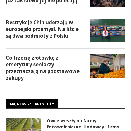
już tak łatwo jej nie polecają
Restrykcje Chin uderzają w
europejski przemysł. Na liście
są dwa podmioty z Polski
Co trzecią złotówkę z
emerytury seniorzy
przeznaczają na podstawowe
zakupy
NAJNOWSZE ARTYKUŁY
Owce weszły na farmy
fotowoltaiczne. Hodowcy i firmy