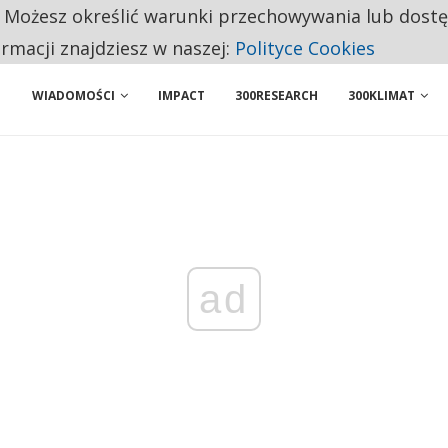
. Możesz określić warunki przechowywania lub dost
BY WŁASNĄ FIRMĘ. INNYM JUŻ TAK ŁATWO JEJ NIE POLECAJĄ
ormacji znajdziesz w naszej:
Polityce Cookies
 PRZEMYSŁ. NA LIŚCIE SĄ DWA PODMIOTY Z POLSKI
WIADOMOŚCI
IMPACT
300RESEARCH
300KLIMAT
ad