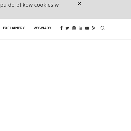
×
ępu do plików cookies w
CO TRZECIĄ ZŁOTÓWKĘ Z EMER
EXPLAINERY
WYWIADY