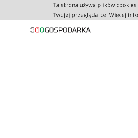
Ta strona używa plików cookies
TYLKO U NAS
CO TRZECIĄ ZŁOTÓWKĘ Z EMERYTURY SE
Twojej przeglądarce. Więcej inf