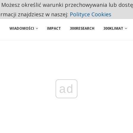
. Możesz określić warunki przechowywania lub dost
NIORZY PRZEZNACZAJĄ NA PODSTAWOWE ZAKUPY
ormacji znajdziesz w naszej:
Polityce Cookies
WIADOMOŚCI
IMPACT
300RESEARCH
300KLIMAT
ad