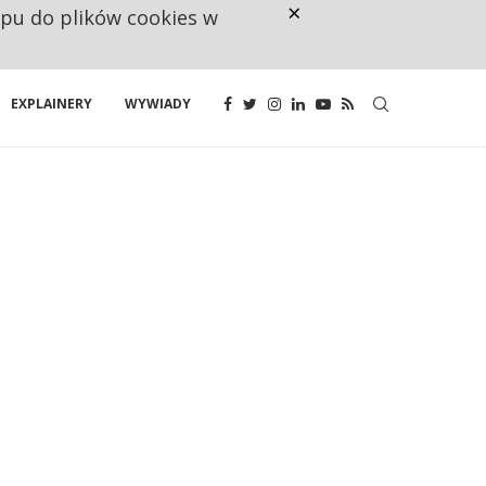
×
ępu do plików cookies w
NA JEDEN WAKAT PRZYPADAJĄ 
EXPLAINERY
WYWIADY