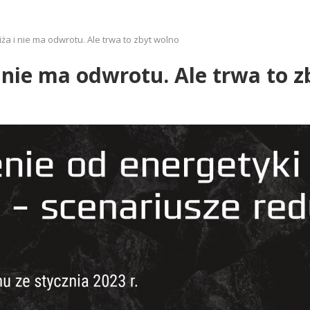
iża i nie ma odwrotu. Ale trwa to zbyt wolno
i nie ma odwrotu. Ale trwa to 