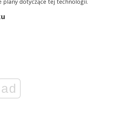
 plany dotyczące tej technologii.
ku
ad