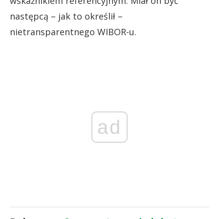
wskaźnikiem referencyjnym. Miał on być
następcą – jak to określił –
nietransparentnego WIBOR-u.
ad