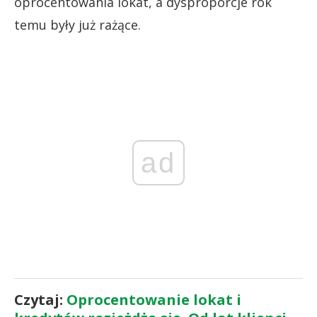
oprocentowania lokat, a dysproporcje rok
temu były już rażące.
ad
Czytaj:
Oprocentowanie lokat i