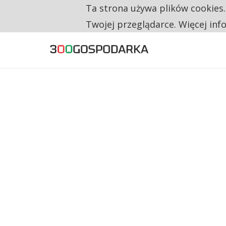
Ta strona używa plików cookies
TYLKO U NAS
CO TRZECIĄ ZŁOTÓWKĘ Z EMERYTURY SE
Twojej przeglądarce. Więcej inf