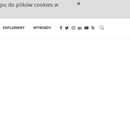
×
ępu do plików cookies w
NA JEDEN WAKAT PRZYPADAJĄ 
EXPLAINERY
WYWIADY