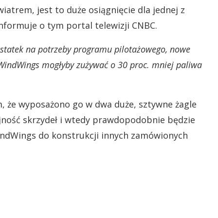
iatrem, jest to duże osiągnięcie dla jednej z
Informuje o tym portal telewizji CNBC.
a statek na potrzeby programu pilotażowego, nowe
WindWings mogłyby zużywać o 30 proc. mniej paliwa
m, że wyposażono go w dwa duże, sztywne żagle
ajność skrzydeł i wtedy prawdopodobnie będzie
indWings do konstrukcji innych zamówionych