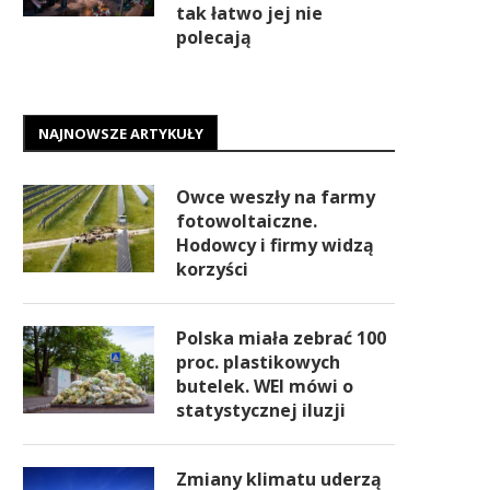
tak łatwo jej nie
polecają
NAJNOWSZE ARTYKUŁY
Owce weszły na farmy
fotowoltaiczne.
Hodowcy i firmy widzą
korzyści
Polska miała zebrać 100
proc. plastikowych
butelek. WEI mówi o
statystycznej iluzji
Zmiany klimatu uderzą