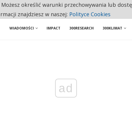
. Możesz określić warunki przechowywania lub dost
NIORZY PRZEZNACZAJĄ NA PODSTAWOWE ZAKUPY
ormacji znajdziesz w naszej:
Polityce Cookies
WIADOMOŚCI
IMPACT
300RESEARCH
300KLIMAT
ad