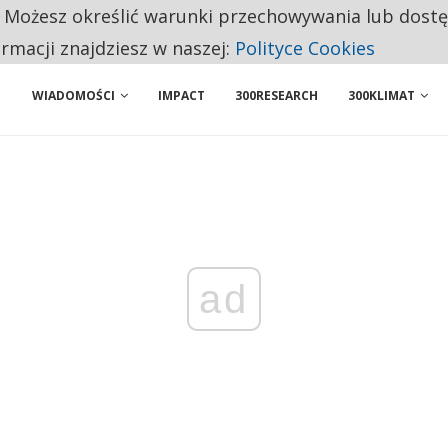
. Możesz określić warunki przechowywania lub dost
 PRZEMYSŁ. NA LIŚCIE SĄ DWA PODMIOTY Z POLSKI
ormacji znajdziesz w naszej:
Polityce Cookies
WIADOMOŚCI
IMPACT
300RESEARCH
300KLIMAT
ad