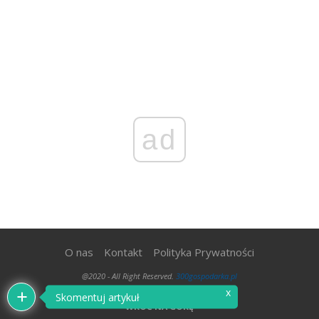
ad
O nas
Kontakt
Polityka Prywatności
@2020 - All Right Reserved.
300gospodarka.pl
x
Skomentuj artykuł
WRÓĆ NA GÓRĘ