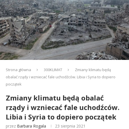
Strona główna
300KLIMAT
Zmiany klimatu będą
obalać rządy i wzniecać fale uchodźców. Libia i Syria to dopiero
początek
Zmiany klimatu będą obalać
rządy i wzniecać fale uchodźców.
Libia i Syria to dopiero początek
przez
Barbara Rogala
23 sierpnia 2021