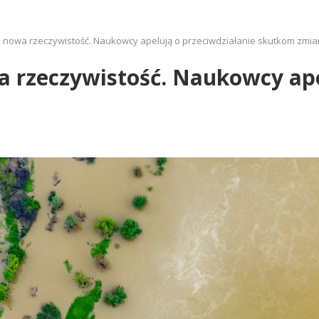
o nowa rzeczywistość. Naukowcy apelują o przeciwdziałanie skutkom zmia
a rzeczywistość. Naukowcy ape