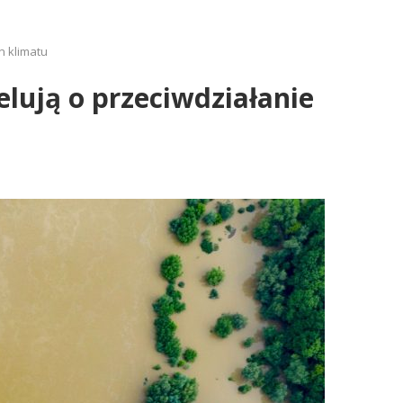
n klimatu
lują o przeciwdziałanie