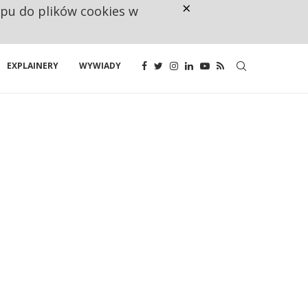
×
ępu do plików cookies w
CO TRZECIĄ ZŁOTÓWKĘ Z EMER
EXPLAINERY
WYWIADY