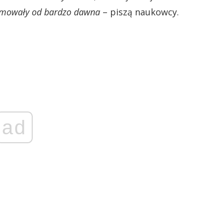
ormowały od bardzo dawna
– piszą naukowcy.
ad