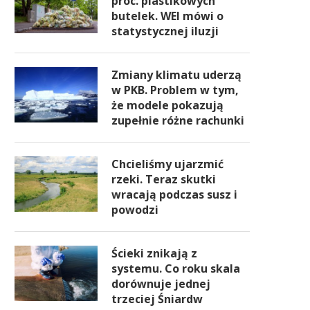
proc. plastikowych
butelek. WEI mówi o
statystycznej iluzji
Zmiany klimatu uderzą
w PKB. Problem w tym,
że modele pokazują
zupełnie różne rachunki
Chcieliśmy ujarzmić
rzeki. Teraz skutki
wracają podczas susz i
powodzi
Ścieki znikają z
systemu. Co roku skala
dorównuje jednej
trzeciej Śniardw