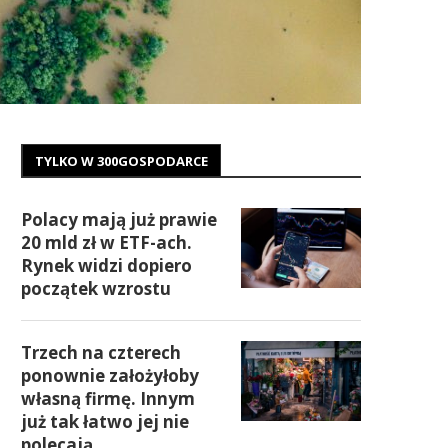
TYLKO W 300GOSPODARCE
Polacy mają już prawie
20 mld zł w ETF-ach.
Rynek widzi dopiero
początek wzrostu
Trzech na czterech
ponownie założyłoby
własną firmę. Innym
już tak łatwo jej nie
polecają