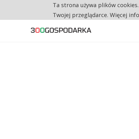
Ta strona używa plików cookies
TYLKO U NAS
RESTRYKCJE CHIN UDERZAJĄ W EUROPEJSKI
Twojej przeglądarce. Więcej inf