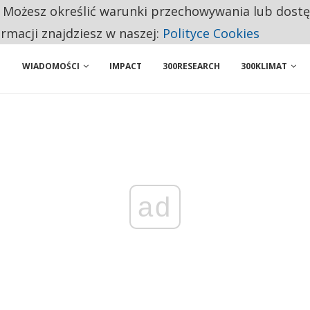
. Możesz określić warunki przechowywania lub dost
 PRZEMYSŁ. NA LIŚCIE SĄ DWA PODMIOTY Z POLSKI
ormacji znajdziesz w naszej:
Polityce Cookies
WIADOMOŚCI
IMPACT
300RESEARCH
300KLIMAT
ad