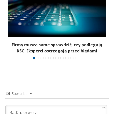
Firmy muszą same sprawdzić, czy podlegają
T
KSC. Eksperci ostrzegają przed błędami
Subscribe
500