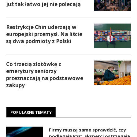
już tak łatwo jej nie polecają
Restrykcje Chin uderzają w
europejski przemysł. Na liście
są dwa podmioty z Polski
Co trzecią złotówkę z
emerytury seniorzy
przeznaczają na podstawowe
zakupy
POPULARNE TEMATY
Firmy muszą same sprawdzić, czy
podlegają KSC. Eksperci ostrzegają