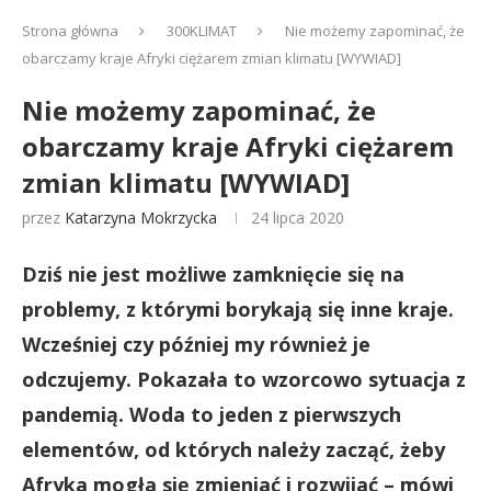
Strona główna
300KLIMAT
Nie możemy zapominać, że
obarczamy kraje Afryki ciężarem zmian klimatu [WYWIAD]
Nie możemy zapominać, że
obarczamy kraje Afryki ciężarem
zmian klimatu [WYWIAD]
przez
Katarzyna Mokrzycka
24 lipca 2020
Dziś nie jest możliwe zamknięcie się na
problemy, z którymi borykają się inne kraje.
Wcześniej czy później my również je
odczujemy. Pokazała to wzorcowo sytuacja z
pandemią. Woda to jeden z pierwszych
elementów, od których należy zacząć, żeby
Afryka mogła się zmieniać i rozwijać – mówi