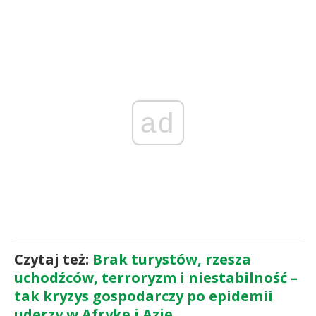
ad
Czytaj też:
Brak turystów, rzesza
uchodźców, terroryzm i niestabilność –
tak kryzys gospodarczy po epidemii
uderzy w Afrykę i Azję