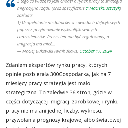
Z tego co widzę to jeśli chodzi o rynek pracy to strategia
migracyjna rządu (oraz specyficznie
@MaciekDuszczyk
)
zakłada:
1) Uzupełnianie niedoborów w zawodach deficytowych
poprzez przyjmowanie wykwalifikowanych
cudzoziemców. Proces ten ma być regulowany, a
imigracja ma mieć…
— Maciej Bukowski (@mbukows)
October 17, 2024
Zdaniem ekspertów rynku pracy, których
opinie pozbierała 300Gospodarka, jak na 7
miesięcy pracy strategia jest mało
strategiczna. To zaledwie 36 stron, gdzie w
części dotyczącej imigracji zarobkowej i rynku
pracy nie ma ani jednej liczby, wykresu,
przywołania prognozy krajowej albo światowej