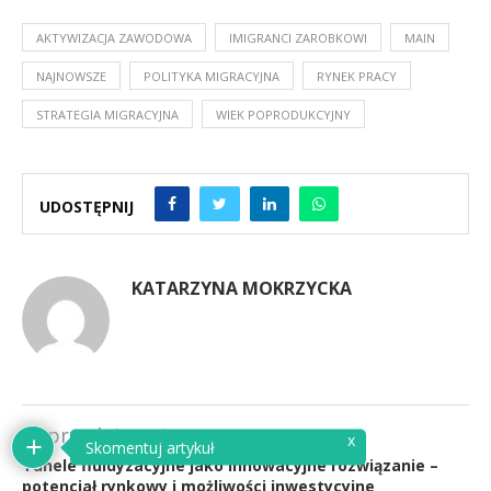
AKTYWIZACJA ZAWODOWA
IMIGRANCI ZAROBKOWI
MAIN
NAJNOWSZE
POLITYKA MIGRACYJNA
RYNEK PRACY
STRATEGIA MIGRACYJNA
WIEK POPRODUKCYJNY
UDOSTĘPNIJ
KATARZYNA MOKRZYCKA
poprzedni post
Tunele fluidyzacyjne jako innowacyjne rozwiązanie –
potencjał rynkowy i możliwości inwestycyjne