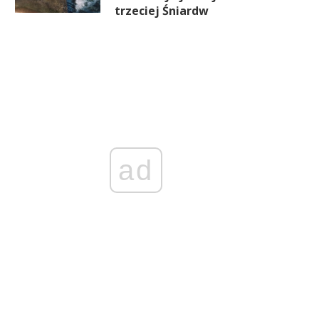
trzeciej Śniardw
ad