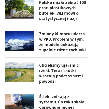
Polska miała zebrać 100
proc. plastikowych
butelek. WEI mówi o
statystycznej iluzji
Zmiany klimatu uderzą
w PKB. Problem w tym,
że modele pokazują
zupełnie różne rachunki
Chcieliśmy ujarzmić
rzeki. Teraz skutki
wracają podczas susz i
powodzi
Ścieki znikają z
systemu. Co roku skala
dorównuje jednej