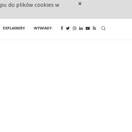
×
ępu do plików cookies w
160 ZNAKÓW TO ZA MAŁO. FUND
EXPLAINERY
WYWIADY