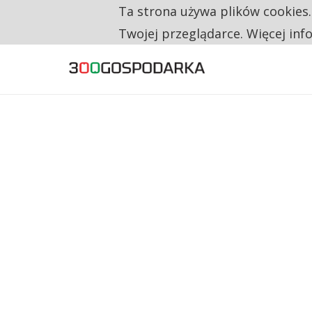
Ta strona używa plików cookies
TYLKO U NAS
NA JEDEN WAKAT PRZYPADAJĄ 62 ZGŁOSZ
Twojej przeglądarce. Więcej inf