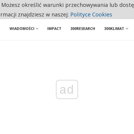
. Możesz określić warunki przechowywania lub dost
ENIA. WIELU KANDYDATÓW NIE ROZPOCZYNA PRACY
ormacji znajdziesz w naszej:
Polityce Cookies
WIADOMOŚCI
IMPACT
300RESEARCH
300KLIMAT
ad