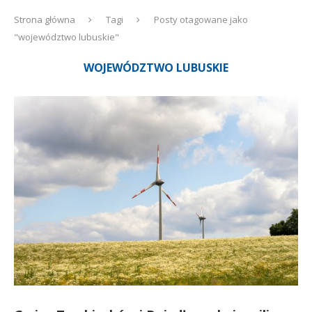
Strona główna
Tagi
Posty otagowane jako
"województwo lubuskie"
WOJEWÓDZTWO LUBUSKIE