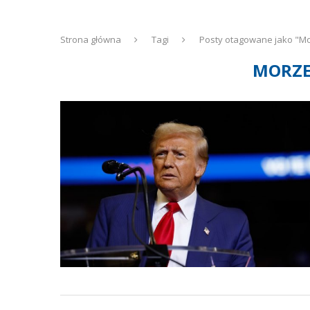
Strona główna
Tagi
Posty otagowane jako "M
MORZE