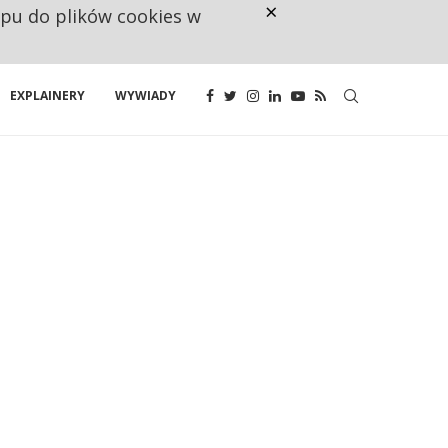
×
ępu do plików cookies w
RESTRYKCJE CHIN UDERZAJĄ W E
EXPLAINERY
WYWIADY