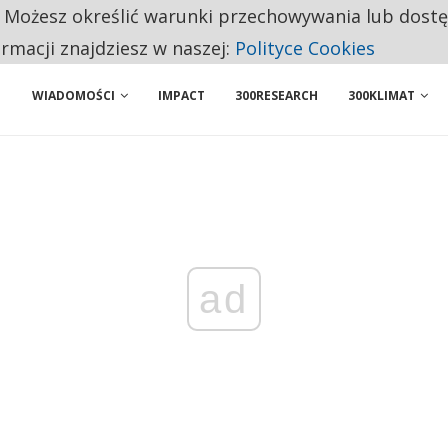
. Możesz określić warunki przechowywania lub dost
BY WŁASNĄ FIRMĘ. INNYM JUŻ TAK ŁATWO JEJ NIE POLECAJĄ
ormacji znajdziesz w naszej:
Polityce Cookies
WIADOMOŚCI
IMPACT
300RESEARCH
300KLIMAT
ad