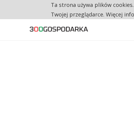
Ta strona używa plików cookies
TYLKO U NAS
TRZECH NA CZTERECH PONOWNIE ZAŁOŻYŁO
Twojej przeglądarce. Więcej inf