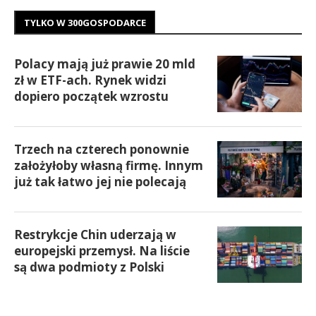
TYLKO W 300GOSPODARCE
Polacy mają już prawie 20 mld
zł w ETF-ach. Rynek widzi
dopiero początek wzrostu
Trzech na czterech ponownie
założyłoby własną firmę. Innym
już tak łatwo jej nie polecają
Restrykcje Chin uderzają w
europejski przemysł. Na liście
są dwa podmioty z Polski