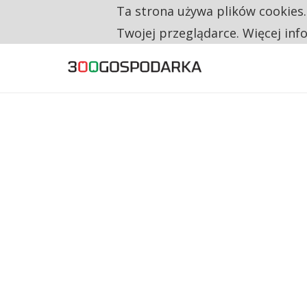
Ta strona używa plików cookies
TYLKO U NAS
RESTRYKCJE CHIN UDERZAJĄ W EUROPEJSKI
Twojej przeglądarce. Więcej inf