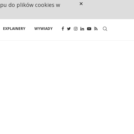
×
ępu do plików cookies w
CO TRZECIĄ ZŁOTÓWKĘ Z EMER
EXPLAINERY
WYWIADY