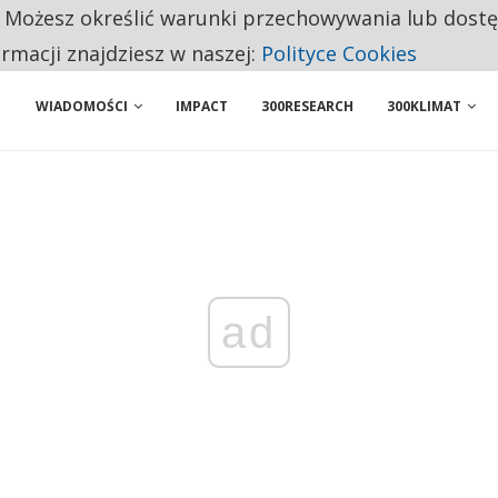
. Możesz określić warunki przechowywania lub dost
 PRZEMYSŁ. NA LIŚCIE SĄ DWA PODMIOTY Z POLSKI
ormacji znajdziesz w naszej:
Polityce Cookies
WIADOMOŚCI
IMPACT
300RESEARCH
300KLIMAT
ad