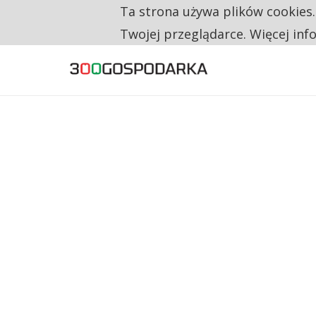
Ta strona używa plików cookies
TYLKO U NAS
CO TRZECIĄ ZŁOTÓWKĘ Z EMERYTURY SE
Twojej przeglądarce. Więcej inf