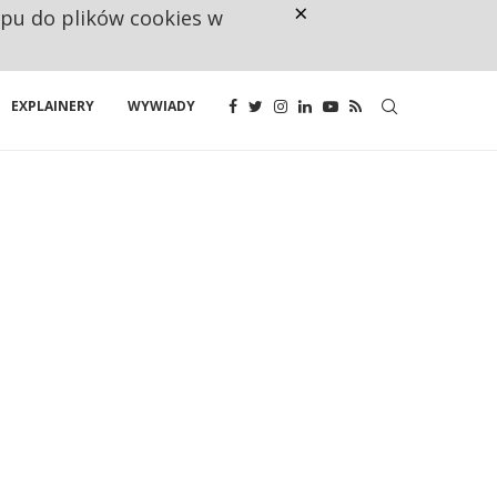
×
ępu do plików cookies w
NA JEDEN WAKAT PRZYPADAJĄ 
EXPLAINERY
WYWIADY