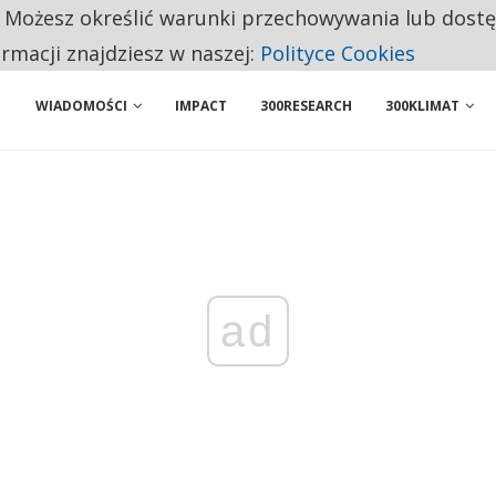
. Możesz określić warunki przechowywania lub dost
NIORZY PRZEZNACZAJĄ NA PODSTAWOWE ZAKUPY
ormacji znajdziesz w naszej:
Polityce Cookies
WIADOMOŚCI
IMPACT
300RESEARCH
300KLIMAT
ad