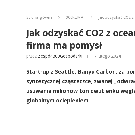
Strona główna
300KLIMAT
Jak odzyskać CO2 z
Jak odzyskać CO2 z ocea
firma ma pomysł
przez
Zespół 300Gospodarki
17 lutego 2024
Start-up z Seattle, Banyu Carbon, za po
syntetycznej cząsteczce, zwanej „odwra
usuwanie milionów ton dwutlenku węgl
globalnym ociepleniem.