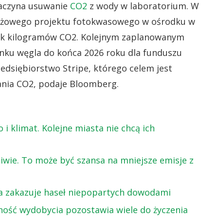
 zaczyna usuwanie
CO2
z wody w laboratorium. W
otażowego projektu fotokwasowego w ośrodku w
tek kilogramów CO2. Kolejnym zaplanowanym
enku węgla do końca 2026 roku dla funduszu
zedsiębiorstwo Stripe, którego celem jest
ania CO2, podaje Bloomberg.
i klimat. Kolejne miasta nie chcą ich
liwie. To może być szansa na mniejsze emisje z
ia zakazuje haseł niepopartych dowodami
ność wydobycia pozostawia wiele do życzenia