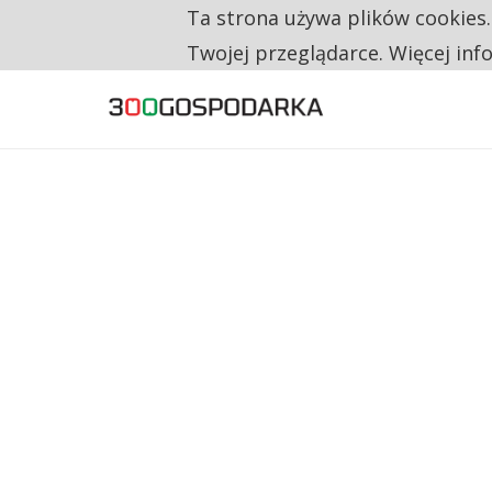
Ta strona używa plików cookies
TYLKO U NAS
CO TRZECIĄ ZŁOTÓWKĘ Z EMERYTURY SE
Twojej przeglądarce. Więcej inf