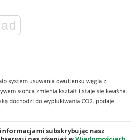
ad
ło system usuwania dwutlenku węgla z
wem słońca zmienia kształt i staje się kwaśna.
ską dochodzi do wypłukiwania CO2, podaje
 informacjami subskrybując nasz
Obserwuj nas również w
Wiadomościach