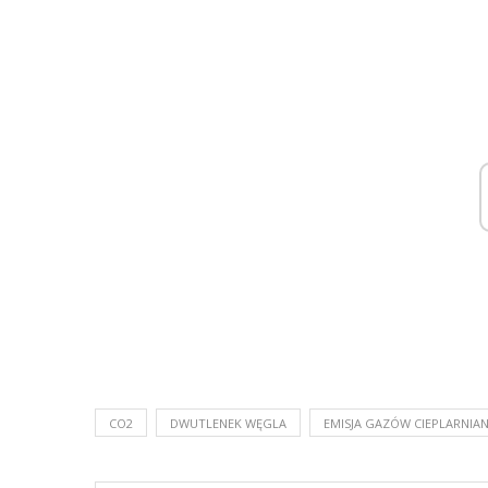
CO2
DWUTLENEK WĘGLA
EMISJA GAZÓW CIEPLARNIA