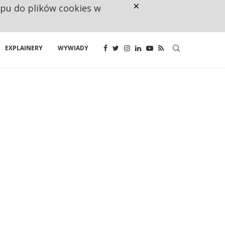
×
ępu do plików cookies w
NA JEDEN WAKAT PRZYPADAJĄ 
EXPLAINERY
WYWIADY