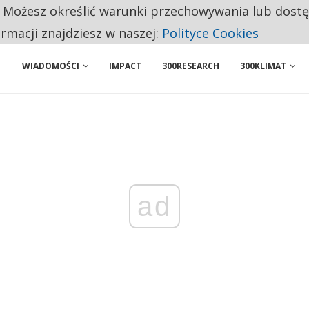
. Możesz określić warunki przechowywania lub dost
NIORZY PRZEZNACZAJĄ NA PODSTAWOWE ZAKUPY
ormacji znajdziesz w naszej:
Polityce Cookies
WIADOMOŚCI
IMPACT
300RESEARCH
300KLIMAT
ad