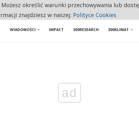
. Możesz określić warunki przechowywania lub dost
BY WŁASNĄ FIRMĘ. INNYM JUŻ TAK ŁATWO JEJ NIE POLECAJĄ
ormacji znajdziesz w naszej:
Polityce Cookies
 PRZEMYSŁ. NA LIŚCIE SĄ DWA PODMIOTY Z POLSKI
WIADOMOŚCI
IMPACT
300RESEARCH
300KLIMAT
ad