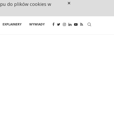
×
ępu do plików cookies w
CO TRZECIĄ ZŁOTÓWKĘ Z EMER
EXPLAINERY
WYWIADY