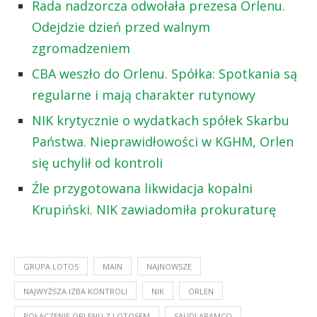
Rada nadzorcza odwołała prezesa Orlenu.
Odejdzie dzień przed walnym
zgromadzeniem
CBA weszło do Orlenu. Spółka: Spotkania są
regularne i mają charakter rutynowy
NIK krytycznie o wydatkach spółek Skarbu
Państwa. Nieprawidłowości w KGHM, Orlen
się uchylił od kontroli
Źle przygotowana likwidacja kopalni
Krupiński. NIK zawiadomiła prokuraturę
GRUPA LOTOS
MAIN
NAJNOWSZE
NAJWYŻSZA IZBA KONTROLI
NIK
ORLEN
POŁĄCZENIE ORLENU Z LOTOSEM
SAUDI ARAMCO