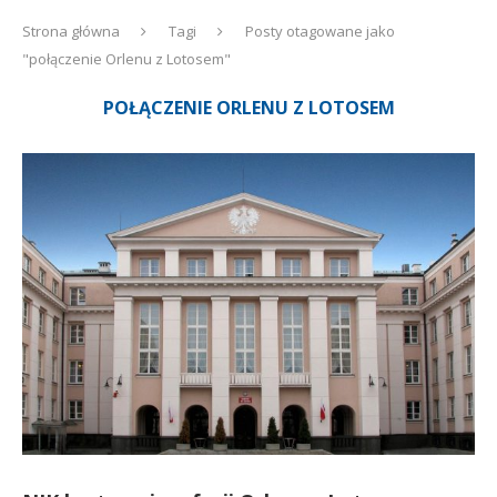
Strona główna
Tagi
Posty otagowane jako
"połączenie Orlenu z Lotosem"
POŁĄCZENIE ORLENU Z LOTOSEM