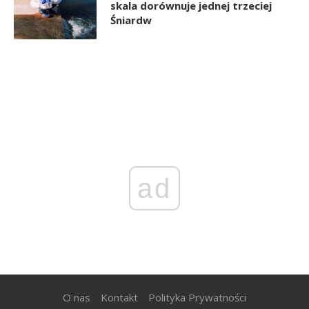
skala dorównuje jednej trzeciej
Śniardw
ad
O nas
Kontakt
Polityka Prywatności