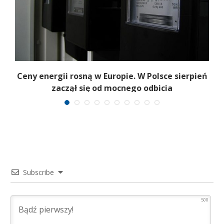
Ceny energii rosną w Europie. W Polsce sierpień
K
zaczął się od mocnego odbicia
Subscribe
500