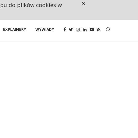
×
ępu do plików cookies w
CO TRZECIĄ ZŁOTÓWKĘ Z EMER
EXPLAINERY
WYWIADY