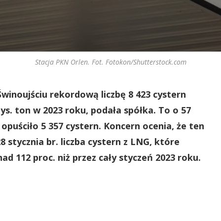
Stacja PKN Orlen. Fot. Fotokon/Shutterstock.com
winoujściu rekordową liczbę 8 423 cystern
s. ton w 2023 roku, podała spółka. To o 57
l opuściło 5 357 cystern. Koncern ocenia, że ten
8 stycznia br. liczba cystern z LNG, które
ad 112 proc. niż przez cały styczeń 2023 roku.