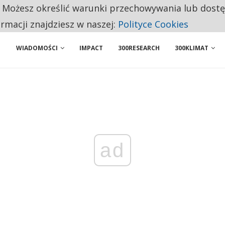
. Możesz określić warunki przechowywania lub dost
 PRZEMYSŁ. NA LIŚCIE SĄ DWA PODMIOTY Z POLSKI
ormacji znajdziesz w naszej:
Polityce Cookies
WIADOMOŚCI
IMPACT
300RESEARCH
300KLIMAT
ad