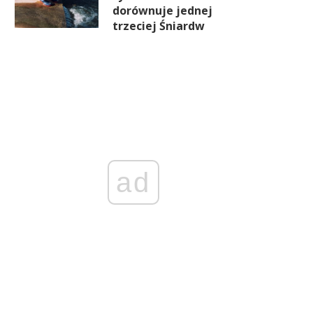
dorównuje jednej
trzeciej Śniardw
ad