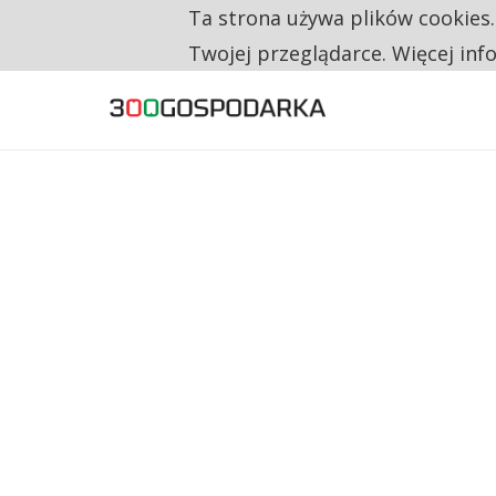
Ta strona używa plików cookies
TYLKO U NAS
RESTRYKCJE CHIN UDERZAJĄ W EUROPEJSKI
Twojej przeglądarce. Więcej inf