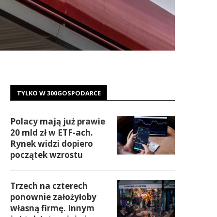
TYLKO W 300GOSPODARCE
Polacy mają już prawie
20 mld zł w ETF-ach.
Rynek widzi dopiero
początek wzrostu
Trzech na czterech
ponownie założyłoby
własną firmę. Innym