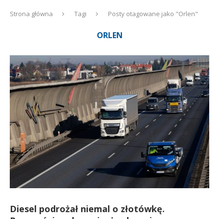
Strona główna
Tagi
Posty otagowane jako "Orlen"
ORLEN
Diesel podrożał niemal o złotówkę.