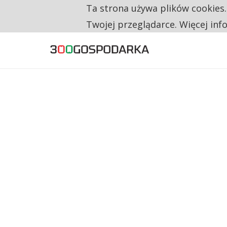
Ta strona używa plików cookies
TYLKO U NAS
TRZECH NA CZTERECH PONOWNIE ZAŁOŻYŁO
Twojej przeglądarce. Więcej inf