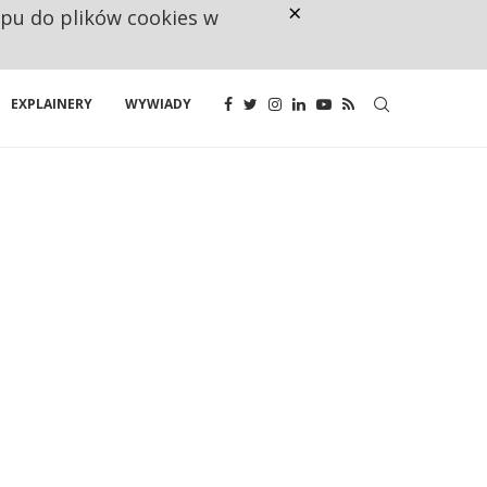
×
ępu do plików cookies w
RESTRYKCJE CHIN UDERZAJĄ W E
EXPLAINERY
WYWIADY