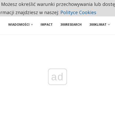
. Możesz określić warunki przechowywania lub dost
BY WŁASNĄ FIRMĘ. INNYM JUŻ TAK ŁATWO JEJ NIE POLECAJĄ
ormacji znajdziesz w naszej:
Polityce Cookies
WIADOMOŚCI
IMPACT
300RESEARCH
300KLIMAT
ad