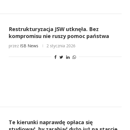
Restrukturyzacja JSW utknęła. Bez
kompromisu nie ruszy pomoc państwa
przez
ISB News
2 stycznia 2026
Te kierunki naprawdę opłaca się
studiować, by zarabiać dużo już na starcie